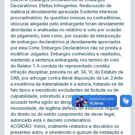
Declaratórios. Efeitos Infringentes. Rediscussão de
matéria já devidamente apreciada. Evidente interesse
procrastinatório. As questões omissas ou contraditórias,
obscuras alegadas pelo embargante foram devidamente
abordadas e analisadas no relatório e voto por ocasião
do julgamento, bem como, por ocasião da interposição
de embargos declaratórios já devidamente apreciados
por esta Corte. Embargos Declaratórios não se presta a
modificar Julgados. Embargos conhecidos e rejeitados,
mantendo a sentença embargada, nos termos do voto
do Relator. 1. A conduta do representado constitui
infração disciplinar, prevista no art. 34, VI, do Estatuto da
OAB, por advogar contra literal disposição da Lei. 2.Ante
a existência da materialidade e a autoria, tratando-se de
fato típico e inexistindo excludentes de ilicitude ou de
culpabilidade, sobretudo a comprovação de que o
acusado tenha agido ao abrigo das hipóteses de
necessidade, de legítima defesa, do exercício regular
do direito ou do estrito cumprimento de dever legal,
autorizado está o decreto condenatório.
ACÓRDÃO: Vistos, oralmente relatados e discutidos os
presentes autos, e obedecido o quórum de instalação e