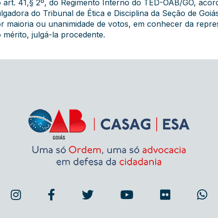
 art. 41,§ 2º, do Regimento Interno do TED-OAB/GO, acor
lgadora do Tribunal de Ética e Disciplina da Seção de Goi
r maioria ou unanimidade de votos, em conhecer da represe
 mérito, julgá-la procedente.