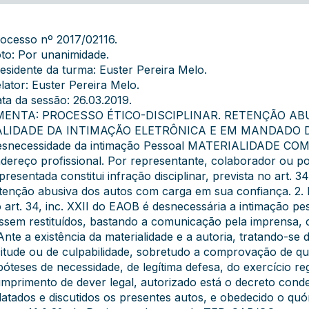
ocesso nº 2017/02116.
to: Por unanimidade.
esidente da turma: Euster Pereira Melo.
lator: Euster Pereira Melo.
ta da sessão: 26.03.2019.
MENTA: PROCESSO ÉTICO-DISCIPLINAR. RETENÇÃO ABU
ALIDADE DA INTIMAÇÃO ELETRÔNICA E EM MANDADO 
snecessidade da intimação Pessoal MATERIALIDADE COM
dereço profissional. Por representante, colaborador ou por
presentada constitui infração disciplinar, prevista no art. 3
tenção abusiva dos autos com carga em sua confiança. 2. P
 art. 34, inc. XXII do EAOB é desnecessária a intimação p
ssem restituídos, bastando a comunicação pela imprensa,
Ante a existência da materialidade e a autoria, tratando-se d
icitude ou de culpabilidade, sobretudo a comprovação de q
póteses de necessidade, de legítima defesa, do exercício reg
mprimento de dever legal, autorizado está o decreto cond
latados e discutidos os presentes autos, e obedecido o quó