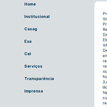
Home
Pr
Institucional
Vo
Pr
Casag
Re
Da
E
Esa
V
De
Cel
en
re
Serviços
re
no
fo
Transparência
3.
il
Imprensa
hi
cu
re