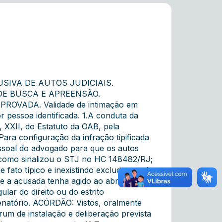
SIVA DE AUTOS JUDICIAIS.
DE BUSCA E APREENSÃO.
PROVADA. Validade de intimação em
 pessoa identificada. 1.A conduta da
4, XXII, do Estatuto da OAB, pela
ara configuração da infração tipificada
essoal do advogado para que os autos
 como sinalizou o STJ no HC 148482/RJ;
e fato típico e inexistindo excludentes de
ue a acusada tenha agido ao abrigo das
ular do direito ou do estrito
enatório. ACÓRDÃO: Vistos, oralmente
rum de instalação e deliberação prevista