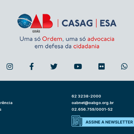
62 3238-2000
rência
oabnet@oabgo.org.br
s
02.656.759/0001-52