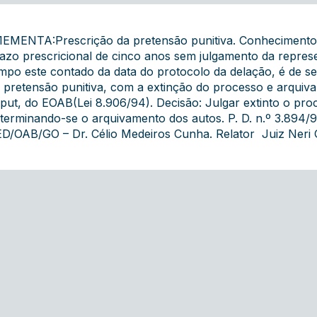
1EMENTA:Prescrição da pretensão punitiva. Conhecimento d
azo prescricional de cinco anos sem julgamento da represe
mpo este contado da data do protocolo da delação, é de ser
 pretensão punitiva, com a extinção do processo e arquivam
put, do EOAB(Lei 8.906/94). Decisão: Julgar extinto o proc
terminando-se o arquivamento dos autos. P. D. n.º 3.894/9
D/OAB/GO – Dr. Célio Medeiros Cunha. Relator  Juiz Neri 