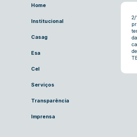
Home
2/
Institucional
pr
te
Casag
da
ca
de
Esa
TE
Cel
Serviços
Transparência
Imprensa