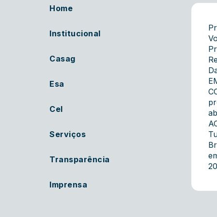
Home
Pr
Institucional
Vo
Pr
Casag
Re
Da
E
Esa
CO
pr
Cel
ab
AC
Serviços
Tu
B
em
Transparência
20
Imprensa