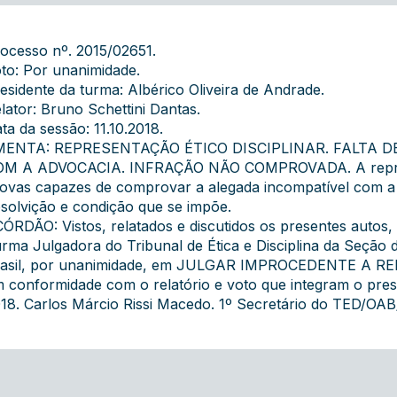
ocesso nº. 2015/02651.
to: Por unanimidade.
esidente da turma: Albérico Oliveira de Andrade.
lator: Bruno Schettini Dantas.
ta da sessão: 11.10.2018.
MENTA: REPRESENTAÇÃO ÉTICO DISCIPLINAR. FALTA 
M A ADVOCACIA. INFRAÇÃO NÃO COMPROVADA. A repres
ovas capazes de comprovar a alegada incompatível com a 
solvição e condição que se impõe.
ÓRDÃO: Vistos, relatados e discutidos os presentes auto
rma Julgadora do Tribunal de Ética e Disciplina da Seçã
rasil, por unanimidade, em JULGAR IMPROCEDENTE A 
 conformidade com o relatório e voto que integram o prese
18. Carlos Márcio Rissi Macedo. 1º Secretário do TED/OAB