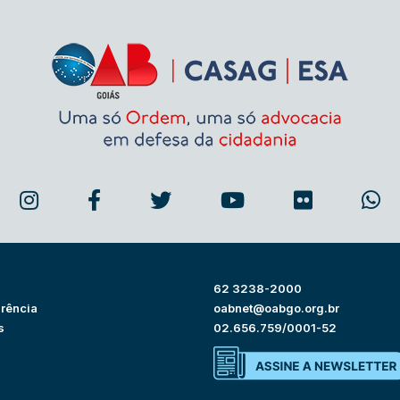
62 3238-2000
rência
oabnet@oabgo.org.br
s
02.656.759/0001-52