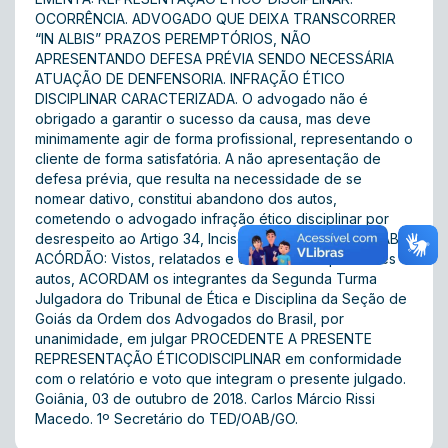
OCORRÊNCIA. ADVOGADO QUE DEIXA TRANSCORRER
“IN ALBIS” PRAZOS PEREMPTÓRIOS, NÃO
APRESENTANDO DEFESA PRÉVIA SENDO NECESSÁRIA
ATUAÇÃO DE DENFENSORIA. INFRAÇÃO ÉTICO
DISCIPLINAR CARACTERIZADA. O advogado não é
obrigado a garantir o sucesso da causa, mas deve
minimamente agir de forma profissional, representando o
cliente de forma satisfatória. A não apresentação de
defesa prévia, que resulta na necessidade de se
nomear dativo, constitui abandono dos autos,
cometendo o advogado infração ético disciplinar por
desrespeito ao Artigo 34, Inciso XI, do Estatuto da OAB.
ACÓRDÃO: Vistos, relatados e discutidos os presentes
autos, ACORDAM os integrantes da Segunda Turma
Julgadora do Tribunal de Ética e Disciplina da Seção de
Goiás da Ordem dos Advogados do Brasil, por
unanimidade, em julgar PROCEDENTE A PRESENTE
REPRESENTAÇÃO ÉTICODISCIPLINAR em conformidade
com o relatório e voto que integram o presente julgado.
Goiânia, 03 de outubro de 2018. Carlos Márcio Rissi
Macedo. 1º Secretário do TED/OAB/GO.