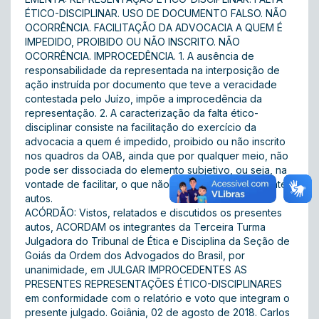
ÉTICO-DISCIPLINAR. USO DE DOCUMENTO FALSO. NÃO
OCORRÊNCIA. FACILITAÇÃO DA ADVOCACIA A QUEM É
IMPEDIDO, PROIBIDO OU NÃO INSCRITO. NÃO
OCORRÊNCIA. IMPROCEDÊNCIA. 1. A ausência de
responsabilidade da representada na interposição de
ação instruída por documento que teve a veracidade
contestada pelo Juízo, impõe a improcedência da
representação. 2. A caracterização da falta ético-
disciplinar consiste na facilitação do exercício da
advocacia a quem é impedido, proibido ou não inscrito
nos quadros da OAB, ainda que por qualquer meio, não
pode ser dissociada do elemento subjetivo, ou seja, na
vontade de facilitar, o que não se verifica nos presentes
autos.
ACÓRDÃO: Vistos, relatados e discutidos os presentes
autos, ACORDAM os integrantes da Terceira Turma
Julgadora do Tribunal de Ética e Disciplina da Seção de
Goiás da Ordem dos Advogados do Brasil, por
unanimidade, em JULGAR IMPROCEDENTES AS
PRESENTES REPRESENTAÇÕES ÉTICO-DISCIPLINARES
em conformidade com o relatório e voto que integram o
presente julgado. Goiânia, 02 de agosto de 2018. Carlos