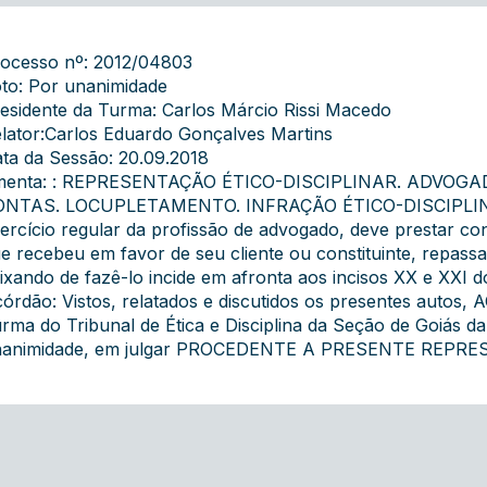
ocesso nº: 2012/04803
to: Por unanimidade
esidente da Turma: Carlos Márcio Rissi Macedo
lator:Carlos Eduardo Gonçalves Martins
ta da Sessão: 20.09.2018
menta: : REPRESENTAÇÃO ÉTICO-DISCIPLINAR. ADVOG
NTAS. LOCUPLETAMENTO. INFRAÇÃO ÉTICO-DISCIPLINAR. 
ercício regular da profissão de advogado, deve prestar c
e recebeu em favor de seu cliente ou constituinte, repass
ixando de fazê-lo incide em afronta aos incisos XX e XXI d
órdão: Vistos, relatados e discutidos os presentes autos,
rma do Tribunal de Ética e Disciplina da Seção de Goiás d
nanimidade, em julgar PROCEDENTE A PRESENTE REPRE