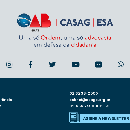
62 3238-2000
rência
oabnet@oabgo.org.br
s
02.656.759/0001-52