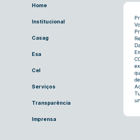
Home
Pr
Institucional
Vo
Pr
Casag
Re
Da
E
Esa
CO
ex
Cel
qu
de
Serviços
Ac
Tu
u
Transparência
Imprensa