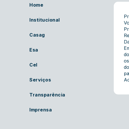
Home
Pr
Institucional
Vo
Pr
Casag
Re
Da
Em
Esa
do
os
Cel
do
pa
Serviços
Ac
Transparência
Imprensa