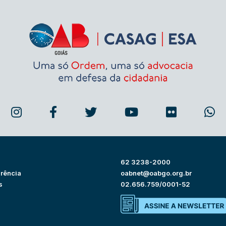
62 3238-2000
rência
oabnet@oabgo.org.br
s
02.656.759/0001-52