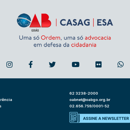
62 3238-2000
rência
oabnet@oabgo.org.br
s
02.656.759/0001-52