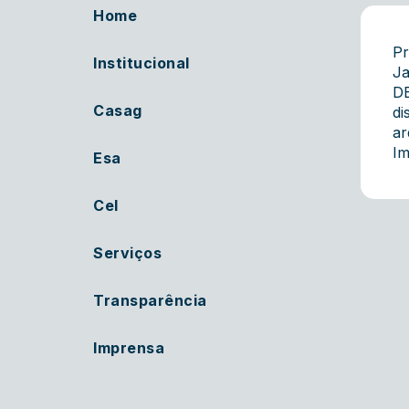
Home
Pr
Institucional
Ja
DE
Casag
di
ar
Im
Esa
Cel
Serviços
Transparência
Imprensa