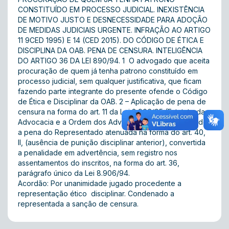
CONSTITUÍDO EM PROCESSO JUDICIAL. INEXISTÊNCIA
DE MOTIVO JUSTO E DESNECESSIDADE PARA ADOÇÃO
DE MEDIDAS JUDICIAIS URGENTE. INFRAÇÃO AO ARTIGO
11 9CED 1995) E 14 (CED 2015). DO CÓDIGO DE ÉTICA E
DISCIPLINA DA OAB. PENA DE CENSURA. INTELIGÊNCIA
DO ARTIGO 36 DA LEI 890/94. 1  O advogado que aceita
procuração de quem já tenha patrono constituído em
processo judicial, sem qualquer justificativa, que ficam
fazendo parte integrante do presente ofende o Código
de Ética e Disciplinar da OAB. 2 – Aplicação de pena de
censura na forma do art. 11 da Lei 8.906/95 (Estatuto da
Advocacia e a Ordem dos Advogados do Brasil), sendo
a pena do Representado atenuada na forma do art. 40,
II, (ausência de punição disciplinar anterior), convertida
a penalidade em advertência, sem registro nos
assentamentos do inscritos, na forma do art. 36,
parágrafo único da Lei 8.906/94.
Acordão: Por unanimidade jugado procedente a
representação ético  disciplinar. Condenado a
representada a sanção de censura.