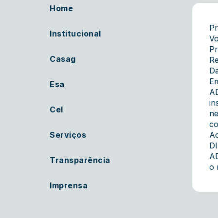
Home
Pr
Institucional
Vo
Pr
Casag
Re
Da
E
Esa
AD
in
Cel
ne
co
Serviços
A
D
A
Transparência
o 
Imprensa