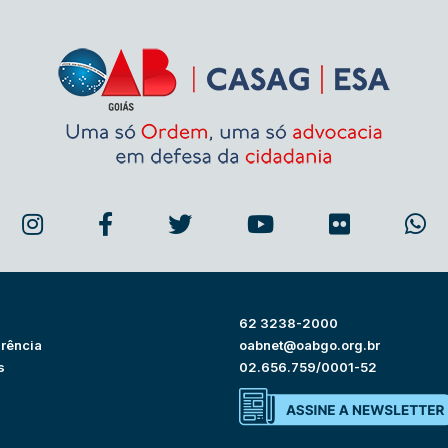
62 3238-2000
rência
oabnet@oabgo.org.br
s
02.656.759/0001-52