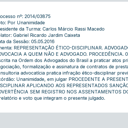
ocesso nº: 2014/03875
to: Por Unanimidade
esidente da Turma: Carlos Márcio Rassi Macedo
lator: Gabriel Ricardo Jardim Caixeta
ta da Sessão: 05.05.2016
menta: REPRESENTAÇÃO ÉTICO-DISCIPLINAR. ADVOGADO
VOCACIA A QUEM NÃO E ADVOGADO. PROCEDÊNCIA. 0 ad
scrita na Ordem dos Advogados do Brasil a praticar atos p
gociação, formalização e assinatura de contratos de presta
nsultoria advocatícia pratica infração ético-disciplinar prev
córdão: Unanimidade, em julgar PROCEDENTE A PRESE
ISCIPLINAR APLICANDO AOS REPRESENTADOS SANÇÃ
DVERTÊNCIA SEM REGISTRO NOS ASSENTAMENTOS DOS
relatório e voto que integram o presente julgado.