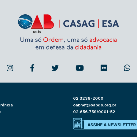
62 3238-2000
rência
oabnet@oabgo.org.br
s
02.656.759/0001-52