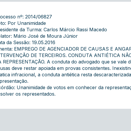
ocesso nº: 2014/06827
to: Por Unanimidade
esidente da Turma: Carlos Márcio Rassi Macedo
lator: Mário José de Moura Júnior
ta da Sessão: 19.05.2016
menta: EMPREGO DE AGENCIADOR DE CAUSAS E ANGA
NTERVENÇÃO DE TERCEIROS. CONDUTA ANTIÉTICA NÃ
 REPRESENTAÇÃO. A conduta do advogado que se vale de t
usas deve restar apoiada em provas consistentes. Inexisti
atica infracional, a conduta antiética resta descaracteriza
presentação.
órdão: Unanimidade de votos em conhecer da representaçã
solver os representados.