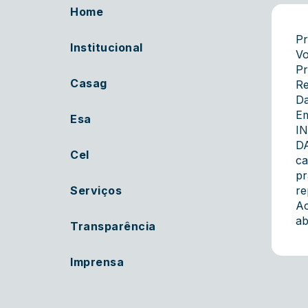
Home
Pr
Institucional
Vo
Pr
Casag
Re
Da
E
Esa
I
DA
Cel
ca
pr
Serviços
re
Ac
ab
Transparência
Imprensa