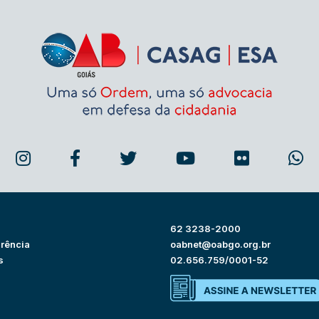
62 3238-2000
rência
oabnet@oabgo.org.br
s
02.656.759/0001-52