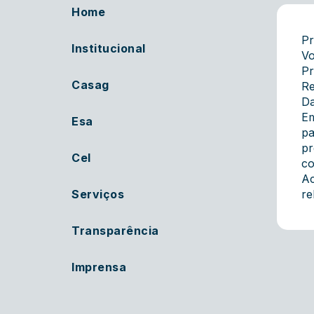
Home
Pr
Institucional
Vo
Pr
Casag
Re
Da
E
Esa
pa
pr
Cel
co
Ac
Serviços
re
Transparência
Imprensa