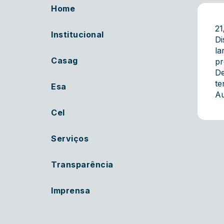
Home
21
Institucional
Di
la
Casag
pr
De
te
Esa
Au
Cel
Serviços
Transparência
Imprensa