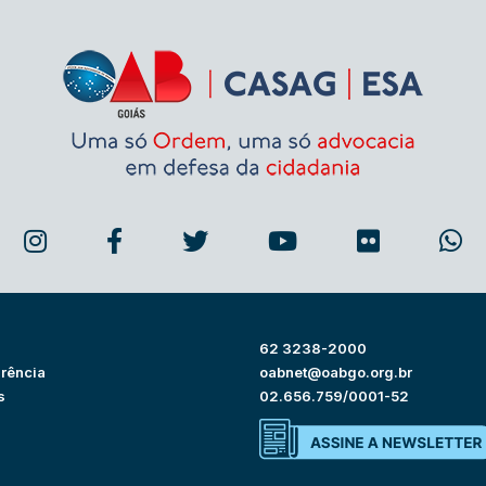
62 3238-2000
rência
oabnet@oabgo.org.br
s
02.656.759/0001-52