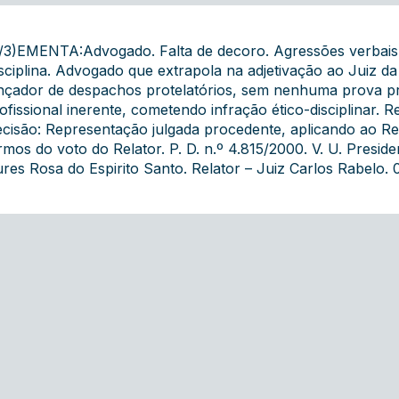
/3)EMENTA:Advogado. Falta de decoro. Agressões verbais. 
sciplina. Advogado que extrapola na adjetivação ao Juiz d
nçador de despachos protelatórios, sem nenhuma prova pr
ofissional inerente, cometendo infração ético-disciplinar. 
cisão: Representação julgada procedente, aplicando ao R
rmos do voto do Relator. P. D. n.º 4.815/2000. V. U. Pres
res Rosa do Espirito Santo. Relator – Juiz Carlos Rabelo. 