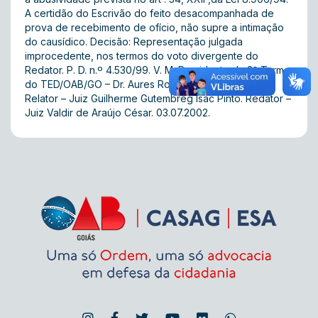
A certidão do Escrivão do feito desacompanhada de
prova de recebimento de ofício, não supre a intimação
do causídico. Decisão: Representação julgada
improcedente, nos termos do voto divergente do
Redator. P. D. n.º 4.530/99. V. M. Presidente da 2ª Turma
do TED/OAB/GO – Dr. Aures Rosa do Espirito Santo.
Relator – Juiz Guilherme Gutembreg Isac Pinto. Redator –
Juiz Valdir de Araújo César. 03.07.2002.