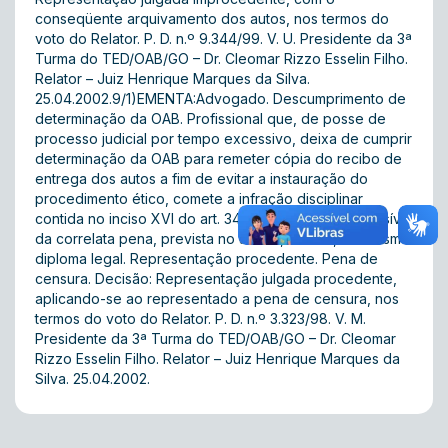
conseqüente arquivamento dos autos, nos termos do
voto do Relator. P. D. n.º 9.344/99. V. U. Presidente da 3ª
Turma do TED/OAB/GO – Dr. Cleomar Rizzo Esselin Filho.
Relator – Juiz Henrique Marques da Silva.
25.04.2002.9/1)EMENTA:Advogado. Descumprimento de
determinação da OAB. Profissional que, de posse de
processo judicial por tempo excessivo, deixa de cumprir
determinação da OAB para remeter cópia do recibo de
entrega dos autos a fim de evitar a instauração do
procedimento ético, comete a infração disciplinar
contida no inciso XVI do art. 34 da Lei 8.906/94, passível
da correlata pena, prevista no art. 36, inciso I, do mesmo
diploma legal. Representação procedente. Pena de
censura. Decisão: Representação julgada procedente,
aplicando-se ao representado a pena de censura, nos
termos do voto do Relator. P. D. n.º 3.323/98. V. M.
Presidente da 3ª Turma do TED/OAB/GO – Dr. Cleomar
Rizzo Esselin Filho. Relator – Juiz Henrique Marques da
Silva. 25.04.2002.