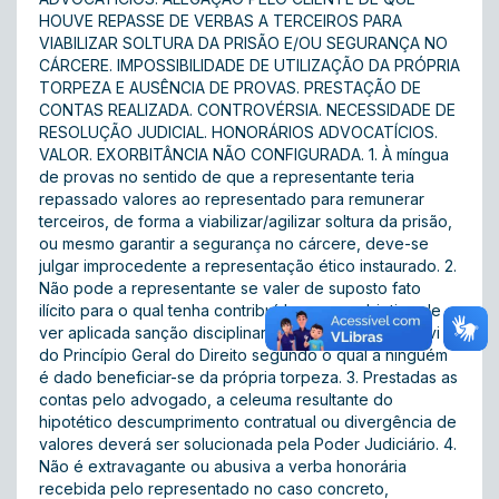
HOUVE REPASSE DE VERBAS A TERCEIROS PARA
VIABILIZAR SOLTURA DA PRISÃO E/OU SEGURANÇA NO
CÁRCERE. IMPOSSIBILIDADE DE UTILIZAÇÃO DA PRÓPRIA
TORPEZA E AUSÊNCIA DE PROVAS. PRESTAÇÃO DE
CONTAS REALIZADA. CONTROVÉRSIA. NECESSIDADE DE
RESOLUÇÃO JUDICIAL. HONORÁRIOS ADVOCATÍCIOS.
VALOR. EXORBITÂNCIA NÃO CONFIGURADA. 1. À míngua
de provas no sentido de que a representante teria
repassado valores ao representado para remunerar
terceiros, de forma a viabilizar/agilizar soltura da prisão,
ou mesmo garantir a segurança no cárcere, deve-se
julgar improcedente a representação ético instaurado. 2.
Não pode a representante se valer de suposto fato
ilícito para o qual tenha contribuído, com o objetivo de
ver aplicada sanção disciplinar ao representado, ex vi
do Princípio Geral do Direito segundo o qual a ninguém
é dado beneficiar-se da própria torpeza. 3. Prestadas as
contas pelo advogado, a celeuma resultante do
hipotético descumprimento contratual ou divergência de
valores deverá ser solucionada pela Poder Judiciário. 4.
Não é extravagante ou abusiva a verba honorária
recebida pelo representado no caso concreto,