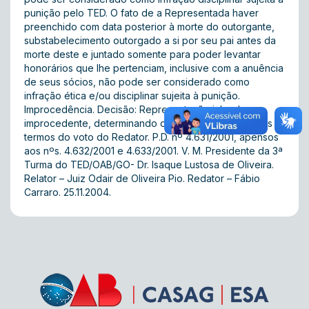
punição pelo TED. O fato de a Representada haver
preenchido com data posterior à morte do outorgante,
substabelecimento outorgado a si por seu pai antes da
morte deste e juntado somente para poder levantar
honorários que lhe pertenciam, inclusive com a anuência
de seus sócios, não pode ser considerado como
infração ética e/ou disciplinar sujeita à punição.
Improcedência. Decisão: Representação julgada
improcedente, determinando o seu arquivamento, nos
termos do voto do Redator. P.D. nº 4.631/2001, apensos
aos nºs. 4.632/2001 e 4.633/2001. V. M. Presidente da 3ª
Turma do TED/OAB/GO- Dr. Isaque Lustosa de Oliveira.
Relator – Juiz Odair de Oliveira Pio. Redator – Fábio
Carraro. 25.11.2004.