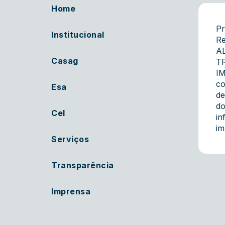
Home
Pr
Institucional
Re
A
Casag
T
IM
co
Esa
de
do
Cel
in
im
Serviços
Transparência
Imprensa