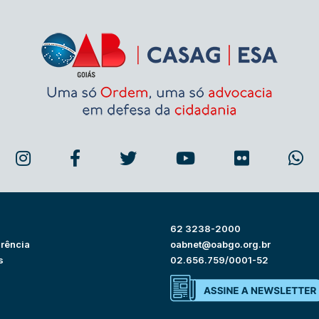
62 3238-2000
rência
oabnet@oabgo.org.br
s
02.656.759/0001-52