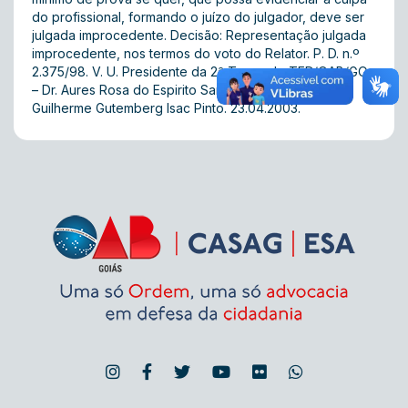
do profissional, formando o juízo do julgador, deve ser
julgada improcedente. Decisão: Representação julgada
improcedente, nos termos do voto do Relator. P. D. n.º
2.375/98. V. U. Presidente da 2ª Turma do TED/OAB/GO
– Dr. Aures Rosa do Espirito Santo. Relator – Juiz
Guilherme Gutemberg Isac Pinto. 23.04.2003.