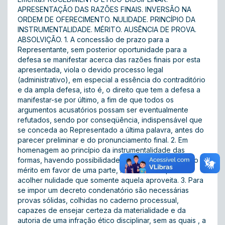
APRESENTAÇÃO DAS RAZÕES FINAIS. INVERSÃO NA
ORDEM DE OFERECIMENTO. NULIDADE. PRINCÍPIO DA
INSTRUMENTALIDADE. MÉRITO. AUSÊNCIA DE PROVA.
ABSOLVIÇÃO. 1. A concessão de prazo para a
Representante, sem posterior oportunidade para a
defesa se manifestar acerca das razões finais por esta
apresentada, viola o devido processo legal
(administrativo), em especial a essência do contraditório
e da ampla defesa, isto é, o direito que tem a defesa a
manifestar-se por último, a fim de que todos os
argumentos acusatórios possam ser eventualmente
refutados, sendo por conseqüência, indispensável que
se conceda ao Representado a última palavra, antes do
parecer preliminar e do pronunciamento final. 2. Em
homenagem ao princípio da instrumentalidade das
formas, havendo possibilidade de julgar desde logo o
mérito em favor de uma parte, não há razão para
acolher nulidade que somente aquela aproveita. 3. Para
se impor um decreto condenatório são necessárias
provas sólidas, colhidas no caderno processual,
capazes de ensejar certeza da materialidade e da
autoria de uma infração ético disciplinar, sem as quais , a