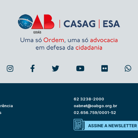
62 3238-2000
rência
oabnet@oabgo.org.br
s
02.656.759/0001-52