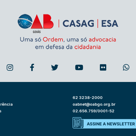
62 3238-2000
rência
oabnet@oabgo.org.br
s
02.656.759/0001-52