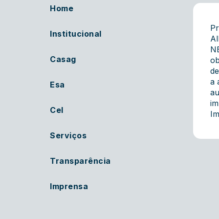
Home
Pr
Institucional
Al
N
Casag
ob
de
a 
Esa
au
im
Cel
Im
Serviços
Transparência
Imprensa