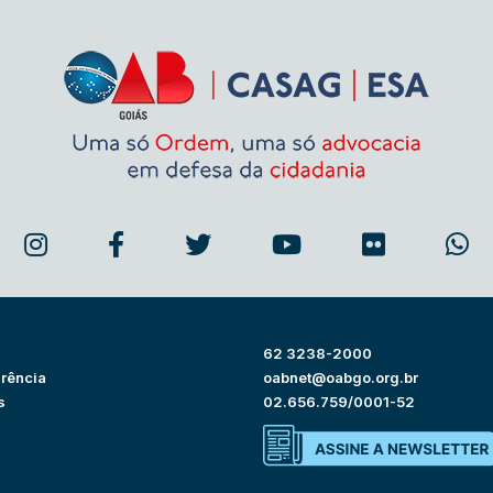
62 3238-2000
rência
oabnet@oabgo.org.br
s
02.656.759/0001-52