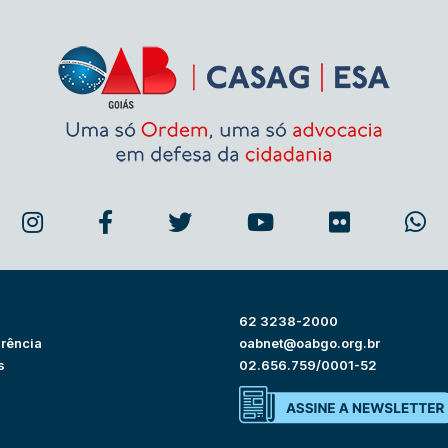
62 3238-2000
rência
oabnet@oabgo.org.br
s
02.656.759/0001-52