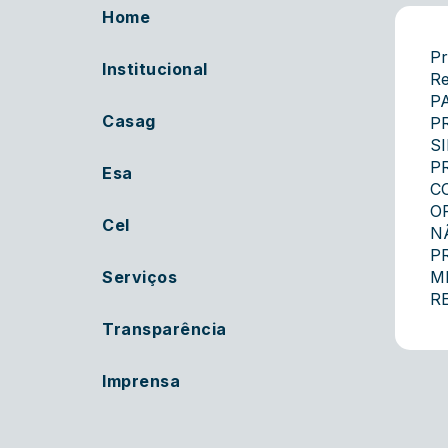
Home
Pr
Institucional
Re
P
Casag
P
S
P
Esa
C
O
Cel
N
P
Serviços
M
R
Transparência
Imprensa