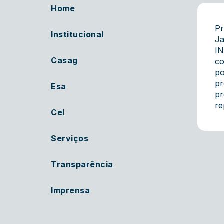
Home
Pr
Institucional
Ja
IN
Casag
co
po
pr
Esa
pr
re
Cel
Serviços
Transparência
Imprensa