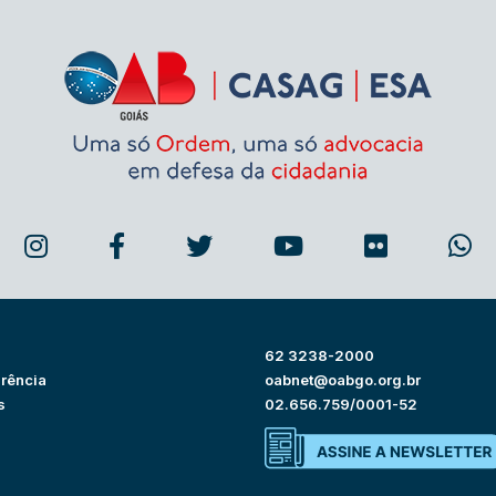
62 3238-2000
rência
oabnet@oabgo.org.br
s
02.656.759/0001-52