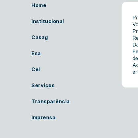
Home
Pr
Institucional
Vo
Pr
Casag
Re
Da
Em
Esa
de
Ac
Cel
ar
Serviços
Transparência
Imprensa