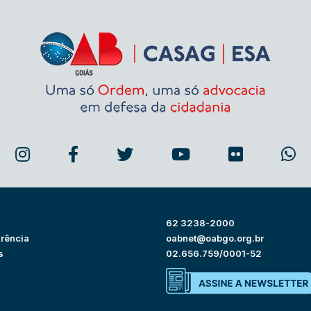
62 3238-2000
rência
oabnet@oabgo.org.br
s
02.656.759/0001-52