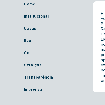
Home
Pr
Institucional
Vo
Pr
Casag
Re
Da
EM
Esa
no
ma
Cel
pe
ap
Serviços
ex
ho
im
Transparência
un
Imprensa