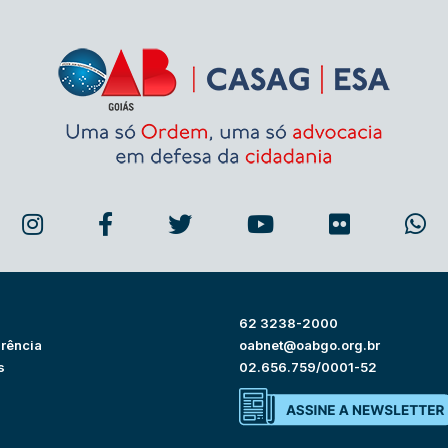
62 3238-2000
rência
oabnet@oabgo.org.br
s
02.656.759/0001-52