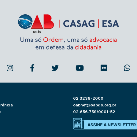
62 3238-2000
rência
oabnet@oabgo.org.br
s
02.656.759/0001-52