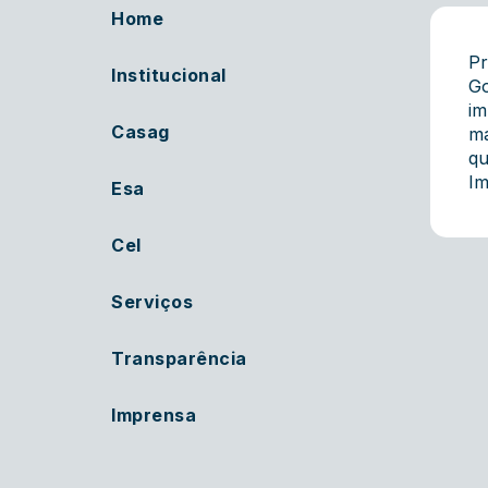
Home
Pr
Institucional
Go
im
Casag
ma
qu
Im
Esa
Cel
Serviços
Transparência
Imprensa