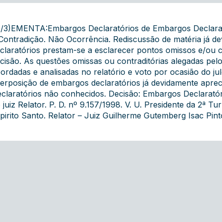
/3)EMENTA:Embargos Declaratórios de Embargos Declarat
Contradição. Não Ocorrência. Rediscussão de matéria já d
claratórios prestam-se a esclarecer pontos omissos e/ou c
cisão. As questões omissas ou contraditórias alegadas pe
ordadas e analisadas no relatório e voto por ocasião do 
terposição de embargos declaratórios já devidamente apre
claratórios não conhecidos. Decisão: Embargos Declarató
 juiz Relator. P. D. nº 9.157/1998. V. U. Presidente da 2ª
pirito Santo. Relator – Juiz Guilherme Gutemberg Isac Pint