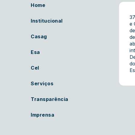
Home
37
Institucional
e 
de
Casag
de
ab
in
Esa
De
do
Cel
Es
Serviços
Transparência
Imprensa