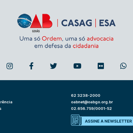
62 3238-2000
rência
oabnet@oabgo.org.br
s
02.656.759/0001-52