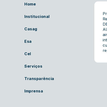
Home
Pr
Institucional
Re
D
Casag
AU
ai
in
Esa
cu
re
Cel
Serviços
Transparência
Imprensa