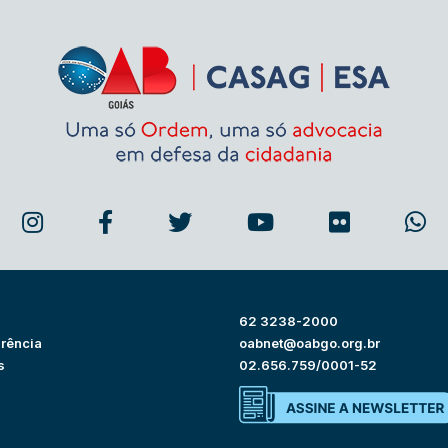
62 3238-2000
rência
oabnet@oabgo.org.br
s
02.656.759/0001-52