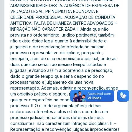
ADMINISSIBILIDADE DESTA. AUSÊNCIA DE EXPRESSA DE
VEDAÇÃO LEGAL. PRINCIPIO DA ECONOMIA E
CELERIDADE PROCESSUAL. ACUSAÇÃO DE CONDUTA
ANTIÉTICA  FALTA DE LHANEZA ENTRE ADVOGADOS –
INFRAÇÃO NÃO CARACTERIZADA. I. Ainda que não
prevista no ordenamento jurídico pertinente, também
não existe óbice legal quanto à admissibilidade e
julgamento de reconvenção ofertada no mesmo
processo representativo disciplinar, porquanto,
ensejaria, além de uma economia processual, onde as
duas questão seriam ao mesmo tempo tratadas e
julgadas, evitando assim a ocorrência de prescrição,
dado o grande tempo que seria despendido no
processamento e julgamento de uma nova
representação. Ademais, admitir a reconvenção, atinge
um objetivo prático e seguro, poupando todo e
qualquer desperdício na condução de um novo
processo. II. O uso de argumentações jurídicas
recíprocas referentes a atos e fatos ocorridos em
processo judicial, no calor das defesas de seus
constituintes, não caracterizam infração disciplinar. III –
Representação e reconvenção julgadas improcedentes.