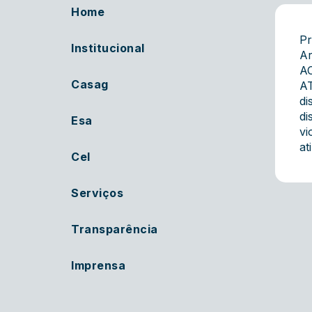
Home
Pr
Institucional
Ar
A
Casag
AT
di
di
Esa
vi
at
Cel
Serviços
Transparência
Imprensa