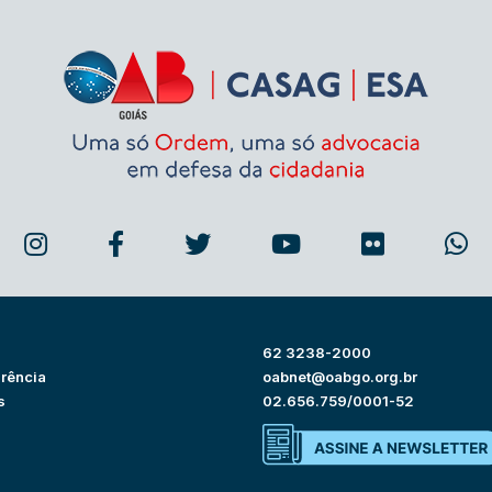
62 3238-2000
rência
oabnet@oabgo.org.br
s
02.656.759/0001-52