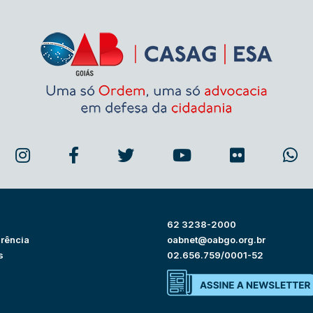
62 3238-2000
rência
oabnet@oabgo.org.br
s
02.656.759/0001-52