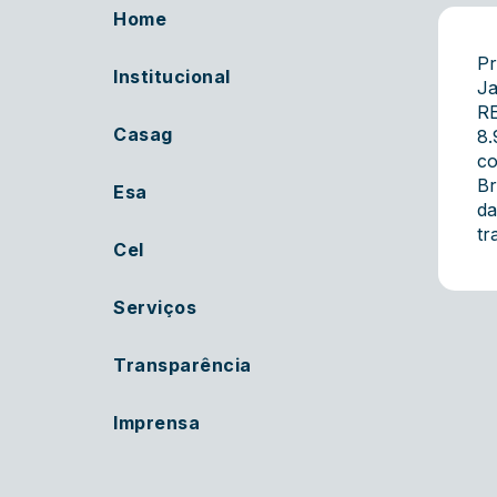
Home
Pr
Institucional
Ja
R
Casag
8.
co
Br
Esa
da
tr
Cel
Serviços
Transparência
Imprensa