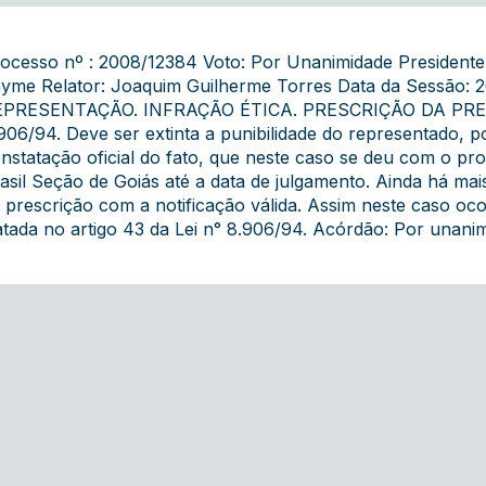
ocesso nº : 2008/12384 Voto: Por Unanimidade President
yme Relator: Joaquim Guilherme Torres Data da Sessão: 2
EPRESENTAÇÃO. INFRAÇÃO ÉTICA. PRESCRIÇÃO DA PRET
906/94. Deve ser extinta a punibilidade do representado, p
nstatação oficial do fato, que neste caso se deu com o 
asil Seção de Goiás até a data de julgamento. Ainda há mai
 prescrição com a notificação válida. Assim neste caso oco
atada no artigo 43 da Lei n° 8.906/94. Acórdão: Por unanim