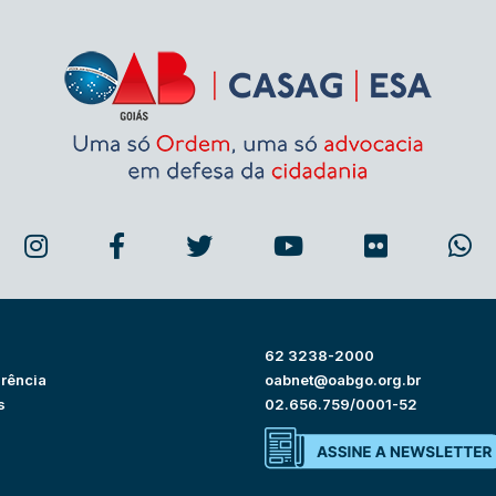
62 3238-2000
rência
oabnet@oabgo.org.br
s
02.656.759/0001-52