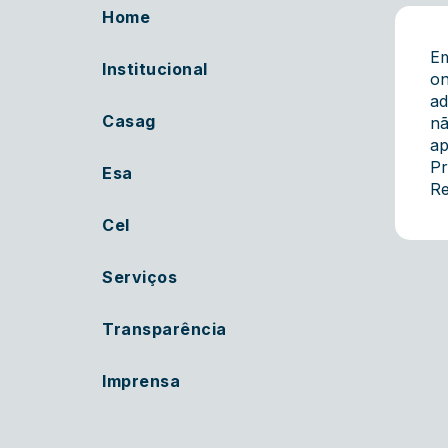
Home
Em
Institucional
on
ad
Casag
nã
ap
Pr
Esa
Re
Cel
Serviços
Transparência
Imprensa