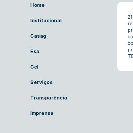
Home
21
Institucional
re
pr
Casag
co
co
pr
Esa
TE
Cel
Serviços
Transparência
Imprensa