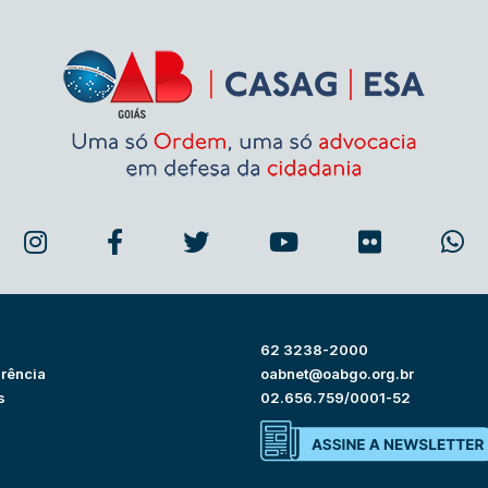
62 3238-2000
rência
oabnet@oabgo.org.br
s
02.656.759/0001-52