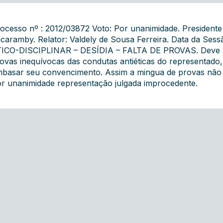
ocesso nº : 2012/03872 Voto: Por unanimidade. President
acaramby. Relator: Valdely de Sousa Ferreira. Data da S
ICO-DISCIPLINAR – DESÍDIA – FALTA DE PROVAS. Deve à r
ovas inequívocas das condutas antiéticas do representado,
basar seu convencimento. Assim a mingua de provas não h
r unanimidade representação julgada improcedente.