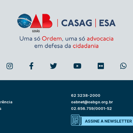
62 3238-2000
rência
oabnet@oabgo.org.br
s
02.656.759/0001-52