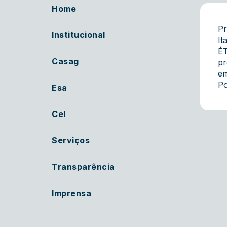
Home
Pr
Institucional
It
ÉT
Casag
pr
em
Po
Esa
Cel
Serviços
Transparência
Imprensa