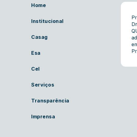
Home
Pr
Institucional
Dr
QU
Casag
ad
em
Pr
Esa
Cel
Serviços
Transparência
Imprensa