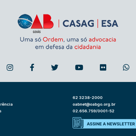
62 3238-2000
rência
oabnet@oabgo.org.br
s
02.656.759/0001-52