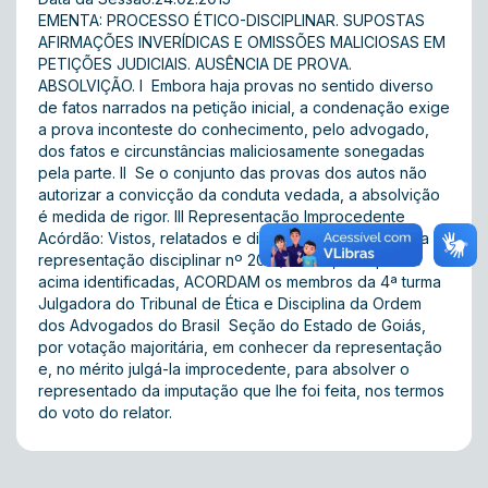
EMENTA: PROCESSO ÉTICO-DISCIPLINAR. SUPOSTAS
AFIRMAÇÕES INVERÍDICAS E OMISSÕES MALICIOSAS EM
PETIÇÕES JUDICIAIS. AUSÊNCIA DE PROVA.
ABSOLVIÇÃO. I  Embora haja provas no sentido diverso
de fatos narrados na petição inicial, a condenação exige
a prova inconteste do conhecimento, pelo advogado,
dos fatos e circunstâncias maliciosamente sonegadas
pela parte. II  Se o conjunto das provas dos autos não
autorizar a convicção da conduta vedada, a absolvição
é medida de rigor. III Representação Improcedente
Acórdão: Vistos, relatados e discutidos estes autos da
representação disciplinar nº 2012/06259, e as partes
acima identificadas, ACORDAM os membros da 4ª turma
Julgadora do Tribunal de Ética e Disciplina da Ordem
dos Advogados do Brasil  Seção do Estado de Goiás,
por votação majoritária, em conhecer da representação
e, no mérito julgá-la improcedente, para absolver o
representado da imputação que lhe foi feita, nos termos
do voto do relator.