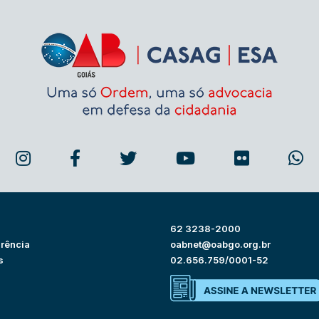
62 3238-2000
rência
oabnet@oabgo.org.br
s
02.656.759/0001-52