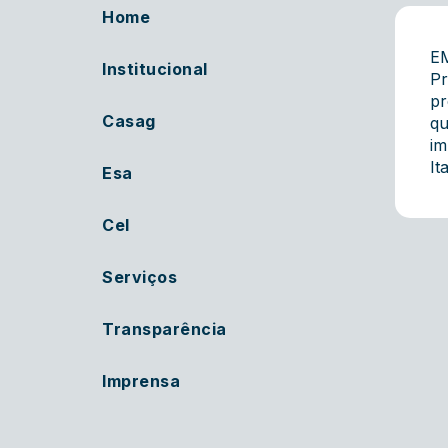
Home
EM
Institucional
Pr
pr
Casag
qu
im
It
Esa
Cel
Serviços
Transparência
Imprensa