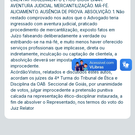
AVENTURA JUDICIAL. MERCANTILIZAÇÃO. MÁ-FÉ.
ALICIAMENTO. AUSÊNCIA DE PROVA. ABSOLVIÇÃO. 1. Não
restado comprovado nos autos que o Advogado teria
ingressado com aventura judicial, praticado
procedimento de mercantilização, exposto fatos em
Juízo falseando deliberadamente a verdade ou
estribando-se na má-fé, e muito menos haver oferecido
serviços profissionais que implicasse, direta ou
indiretamente, inculcação ou captação de clientela, a
absolvição deverá ser imposta. 2. Representação
improcedente.
Acórdão:Vistos, relatados e discutidos estes autos,
acordam os juízes da 4ª Turma do Tribunal de Ética e
Disciplina da OAB  Seccional de Goiás, por unanimidade
de votos, julgar improcedente a pretensão punitiva
calcada na representação ético-disciplinar instaurada, a
fim de absolver o Representado, nos termos do voto do
Juiz Relator