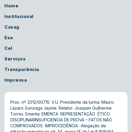
Home
Institucional
Casag
Esa
Cel
Serviços
Transparência
Imprensa
Proc. nº 2012/00715. V.U. Presidente da turma: Mauro
Lázaro Gonzaga Jayme. Relator: Joaquim Guilherme
Torres. Ementa: EMENTA  REPRESENTAÇÃO  ÉTICO
DISCIPLINARINSUFICIENCIA DE PROVA – FATOS NÃO
COMPROVADOS  IMPROCEDÊNCIA -Alegação de
infração prevista no art. 34, inciso IX da Lei 8.906/94