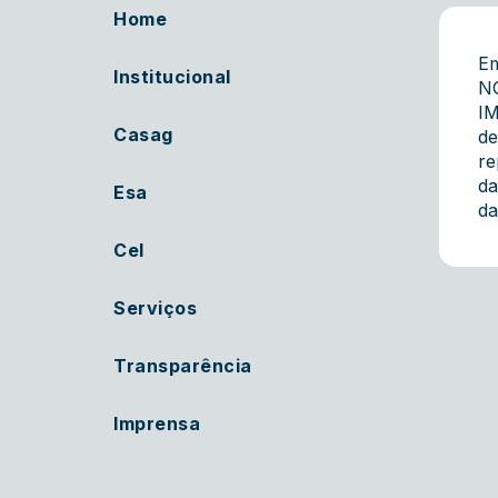
Home
E
Institucional
N
IM
Casag
de
re
da
Esa
da
Cel
Serviços
Transparência
Imprensa