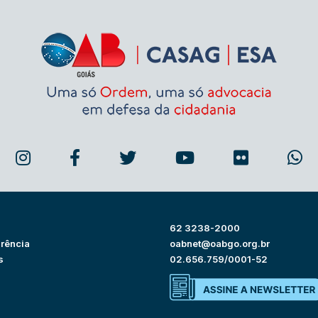
62 3238-2000
rência
oabnet@oabgo.org.br
s
02.656.759/0001-52