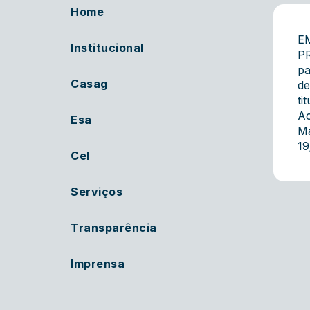
Home
E
Institucional
P
pa
Casag
de
ti
Ac
Esa
Ma
19
Cel
Serviços
Transparência
Imprensa