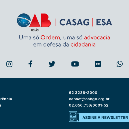
62 3238-2000
rência
oabnet@oabgo.org.br
s
02.656.759/0001-52