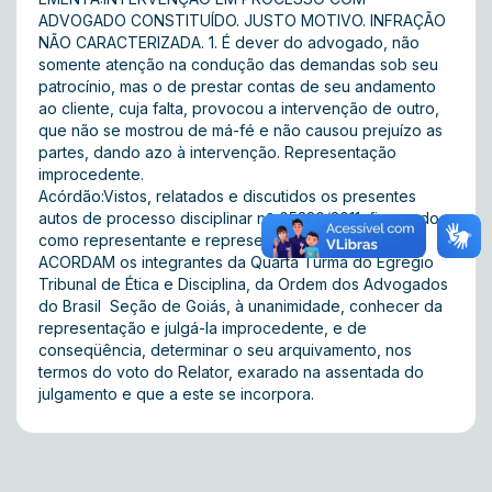
ADVOGADO CONSTITUÍDO. JUSTO MOTIVO. INFRAÇÃO
NÃO CARACTERIZADA. 1. É dever do advogado, não
somente atenção na condução das demandas sob seu
patrocínio, mas o de prestar contas de seu andamento
ao cliente, cuja falta, provocou a intervenção de outro,
que não se mostrou de má-fé e não causou prejuízo as
partes, dando azo à intervenção. Representação
improcedente.
Acórdão:Vistos, relatados e discutidos os presentes
autos de processo disciplinar nº 05330/2011, figurando
como representante e representado as partes acima,
ACORDAM os integrantes da Quarta Turma do Egrégio
Tribunal de Ética e Disciplina, da Ordem dos Advogados
do Brasil  Seção de Goiás, à unanimidade, conhecer da
representação e julgá-la improcedente, e de
conseqüência, determinar o seu arquivamento, nos
termos do voto do Relator, exarado na assentada do
julgamento e que a este se incorpora.