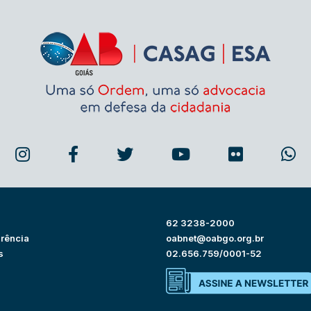
62 3238-2000
rência
oabnet@oabgo.org.br
s
02.656.759/0001-52