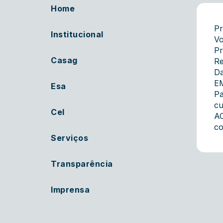
Home
Pr
Institucional
Vo
Pr
Casag
Re
Da
EM
Esa
Pa
cu
Cel
AC
co
Serviços
Transparência
Imprensa