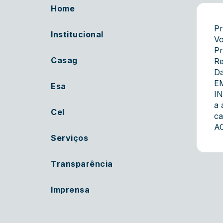
Home
Pr
Institucional
Vo
Pr
Casag
Re
Da
E
Esa
IN
a 
Cel
ca
AC
Serviços
Transparência
Imprensa