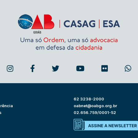
62 3238-2000
rência
oabnet@oabgo.org.br
s
02.656.759/0001-52