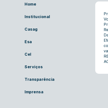
Home
Pr
Institucional
Vo
Pr
Casag
Re
Da
EM
Esa
co
va
Cel
R
AC
Serviços
Transparência
Imprensa