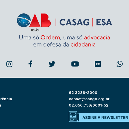
62 3238-2000
rência
oabnet@oabgo.org.br
s
02.656.759/0001-52