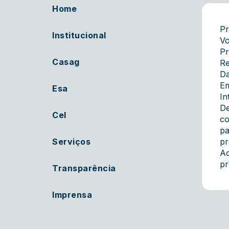
Home
Pr
Institucional
Vo
Pr
Casag
Re
Da
Em
Esa
In
De
Cel
co
pa
Serviços
pr
Ac
pr
Transparência
Imprensa