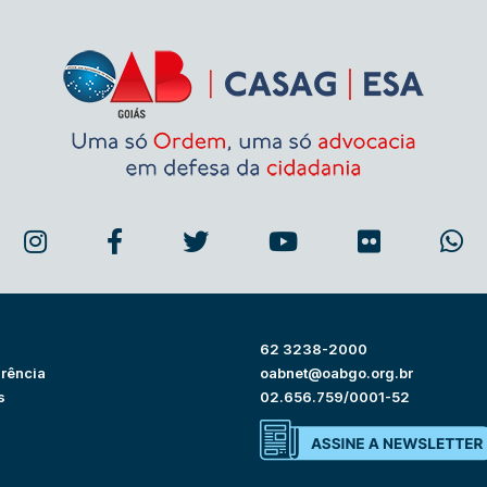
62 3238-2000
rência
oabnet@oabgo.org.br
s
02.656.759/0001-52