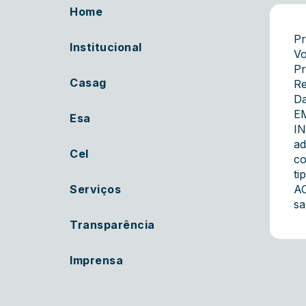
Home
Pr
Institucional
Vo
Pr
Casag
Re
Da
E
Esa
IN
ad
Cel
co
ti
Serviços
AC
sa
Transparência
Imprensa