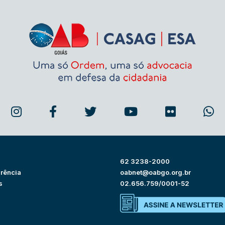
62 3238-2000
rência
oabnet@oabgo.org.br
s
02.656.759/0001-52